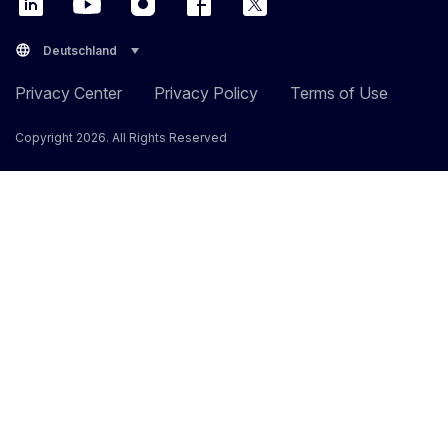
language
Deutschland
Privacy Center
Privacy Policy
Terms of Use
Copyright 2026. All Rights Reserved